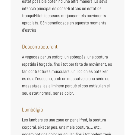
estat possible obtenir d’una altra manera. La seva
intenció principal és donar-li al cos un estat de
tranquil·litat i descans mitjançant els moviments
apropiats. Són beneficosos en aquests moments
d’estrès
Descontracturant
A vegades per
un esforç
, un
sobrepès
, una postura
repetida i forçada, fins i tot per falta de moviment, es
fan contractures musculars, un lloc on es pateixen
és
és
a
l’esquena
, amb un massatge o una
sèrie
de
massatges les eliminem
perquè
el cos estigui en el
seu estat normal,
sense dolor.
Lumbàlgia
Les lumbars es una zona on per el fred, la postura
corporal, aixecar pes, una mala postura,… etc.,
podem patir de dolor muscular, fins i tot podem tenir