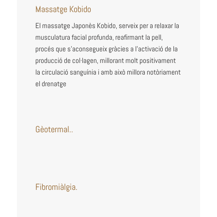
Massatge Kobido
El massatge Japonès Kobido, serveix per a relaxar la
musculatura facial profunda, reafirmant la pell,
procés que s’aconsegueix gràcies a l’activació de la
producció de col·lagen, millorant molt positivament
la circulació sanguínia i amb això millora notòriament
el drenatge
Gèotermal
..
Fibromiàlgia.