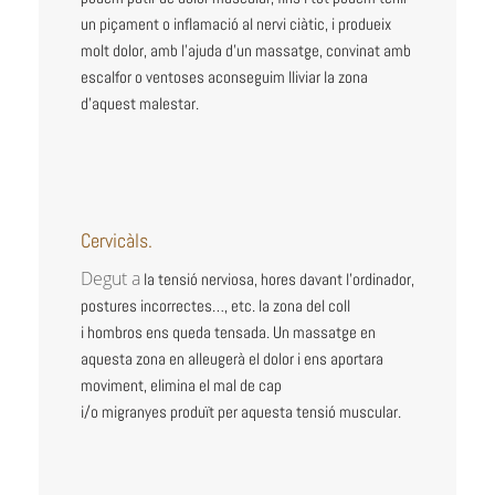
un piçament o inflamació al nervi ciàtic, i produeix
molt dolor, amb l’ajuda d’un massatge, convinat amb
escalfor o ventoses aconseguim lliviar la zona
d’aquest malestar.
Cervicàls.
D
egut a
la tensió nerviosa, hores davant l’ordinador,
postures incorrectes…, etc. la zona del coll
i
hombros
ens queda tensada. Un massatge en
aquesta zona en alleugerà el dolor i ens aportara
moviment, elimina el mal de cap
i/o migranyes produït per aquesta tensió muscular.