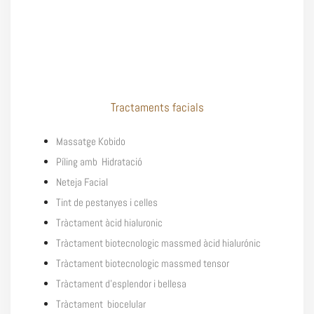
Tractaments facials
Massatge Kobido
Píling amb Hidratació
Neteja Facial
Tint de pestanyes i celles
Tràctament àcid hialuronic
Tràctament biotecnologic massmed àcid hialurónic
Tràctament biotecnologic massmed tensor
Tràctament d’esplendor i bellesa
Tràctament biocelular