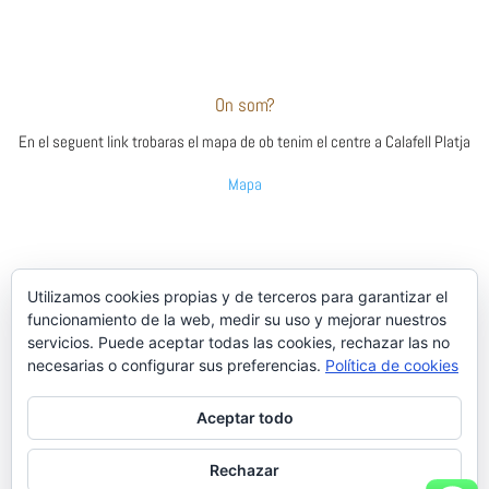
On som?
En el seguent link trobaras el mapa de ob tenim el centre a Calafell Platja
Mapa
El nostre contacte
Utilizamos cookies propias y de terceros para garantizar el
funcionamiento de la web, medir su uso y mejorar nuestros
Silvia
servicios. Puede aceptar todas las cookies, rechazar las no
necesarias o configurar sus preferencias.
Política de cookies
silvia@quirowork.cat
610 22 17 39
Aceptar todo
Rechazar